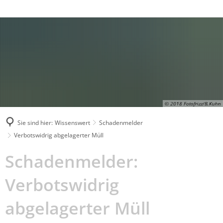
Behördenrufnummer in Gebärdensprache
Suche
© 2018 Fotofrizz/B.Kuhn
Sie sind hier:
Wissenswert
Schadenmelder
Verbotswidrig abgelagerter Müll
Verbotswidrig
Schadenmelder:
abgelagerter
Verbotswidrig
Müll
abgelagerter Müll