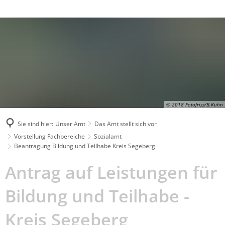
Behördenrufnummer in Gebärdensprache
Suche
© 2018 Fotofrizz/B.Kuhn
Sie sind hier:
Unser Amt
Das Amt stellt sich vor
Vorstellung Fachbereiche
Sozialamt
Beantragung Bildung und Teilhabe Kreis Segeberg
Beantragung
Antrag auf Leistungen für
Bildung
Bildung und Teilhabe -
und
Kreis Segeberg