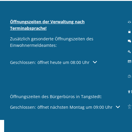
Öffnungszeiten der Verwaltung nach
Terminabsprache!
Zusätzlich gesonderte Öffnungszeiten des
Einwohnermeldeamtes:
Klicken, um weitere Öffnungs- oder Schließzeiten auszublen
Geschlossen:
öffnet heute um 08:00 Uhr
Öffnungszeiten des Bürgerbüros in Tangstedt:
Klicken, um weitere Öffnungs- oder Schließzeiten auszublen
Geschlossen:
öffnet nächsten Montag um 09:00 Uhr