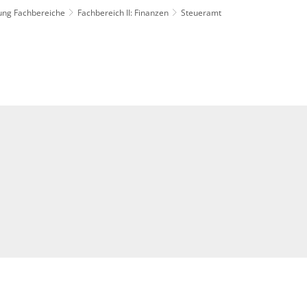
lung Fachbereiche
Fachbereich II: Finanzen
Steueramt