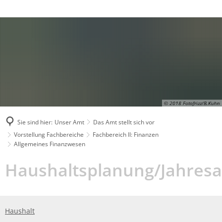
Behördenrufnummer in Gebärdensprache
© 2018 Fotofrizz/B.Kuhn
Sie sind hier:
Unser Amt
Das Amt stellt sich vor
Vorstellung Fachbereiche
Fachbereich II: Finanzen
Allgemeines Finanzwesen
Allgemeines
Haushaltsplanung/Jahres
Finanzwesen
Haushalt