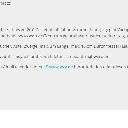
tnetz)
rzeit bis zu 2m³ Gartenabfall (ohne Voranmeldung - gegen Vorla
V und beim SWN-Wertstoffzentrum Neumünster (Padenstedter Weg
äucher, Äste, Zweige (max. 2m Länge, max. 10,cm Durchmesser) La
rgebühr möglich und kann telefonisch beauftragt werden.
n Abfallkalender unter
www.wzv.de
herunterladen oder diesen t