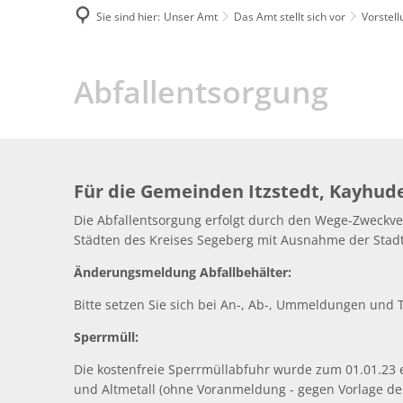
Sie sind hier:
Unser Amt
Das Amt stellt sich vor
Vorstel
Abfallentsorgung
Abfallentsorgung
im
Amt
Für die Gemeinden Itzstedt, Kayhude
Itzstedt
Die Abfallentsorgung erfolgt durch den Wege-Zweckv
Städten des Kreises Segeberg mit Ausnahme der Stadt
Änderungsmeldung Abfallbehälter:
Bitte setzen Sie sich bei An-, Ab-, Ummeldungen und 
Sperrmüll:
Die kostenfreie Sperrmüllabfuhr wurde zum 01.01.23 e
und Altmetall (ohne Voranmeldung - gegen Vorlage de