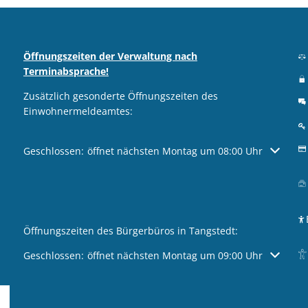
Öffnungszeiten der Verwaltung nach
Terminabsprache!
Zusätzlich gesonderte Öffnungszeiten des
Einwohnermeldeamtes:
Klicken, um weitere Öffnungs- oder Schließzeiten auszublen
Geschlossen:
öffnet nächsten Montag um 08:00 Uhr
Öffnungszeiten des Bürgerbüros in Tangstedt:
Klicken, um weitere Öffnungs- oder Schließzeiten auszublen
Geschlossen:
öffnet nächsten Montag um 09:00 Uhr