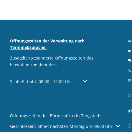
Öffnungszeiten der Verwaltung nach
Terminabsprache!
Zusätzlich gesonderte Öffnungszeiten des
Einwohnermeldeamtes:
Klicken, um weitere Öffnungs- oder Schließzeiten auszublen
Schließt bald:
08:00
-
12:00
Uhr
Von 08:00 bis 12:00 Uhr
Öffnungszeiten des Bürgerbüros in Tangstedt:
Klicken, um weitere Öffnungs- oder Schließzeiten auszublen
Geschlossen:
öffnet nächsten Montag um 09:00 Uhr