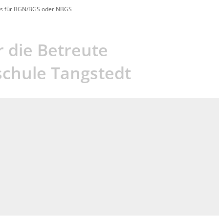
es für BGN/BGS oder NBGS
 die Betreute
chule Tangstedt