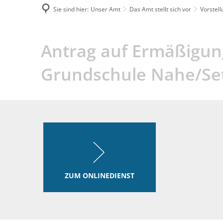
Sie sind hier:
Unser Amt
Das Amt stellt sich vor
Vorstel
Antrag
Antrag auf Ermäßigung
auf
Grundschule Nahe/Set
Ermäßigung
des
Teilnahembeitrages
für
ZUM ONLINEDIENST
BGN/BGS
oder