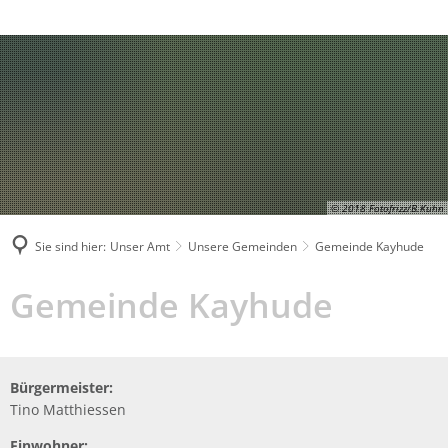
Behördenrufnummer in Gebärdensprache
Suche
© 2018 Fotofrizz/B.Kuhn
Sie sind hier:
Unser Amt
Unsere Gemeinden
Gemeinde Kayhude
Gemeinde
Gemeinde Kayhude
Kayhude
Bürgermeister:
Tino Matthiessen
Einwohner: